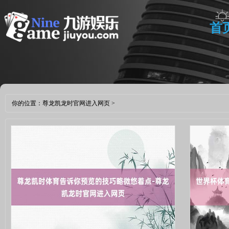
首
新
你的位置：
尊龙凯龙时官网进入网页
>