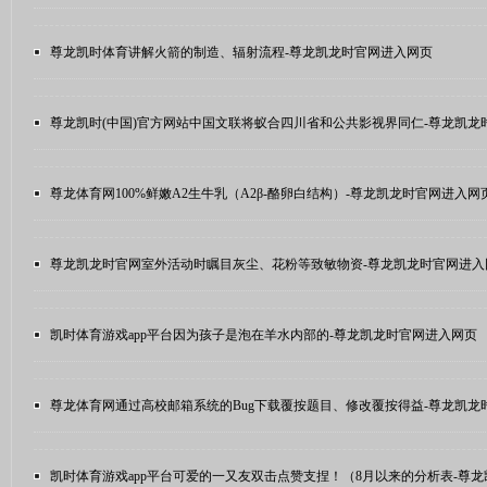
尊龙凯时体育讲解火箭的制造、辐射流程-尊龙凯龙时官网进入网页
尊龙凯时(中国)官方网站中国文联将蚁合四川省和公共影视界同仁-尊龙凯龙
尊龙体育网100%鲜嫩A2生牛乳（A2β-酪卵白结构）-尊龙凯龙时官网进入网
尊龙凯龙时官网室外活动时瞩目灰尘、花粉等致敏物资-尊龙凯龙时官网进入
凯时体育游戏app平台因为孩子是泡在羊水内部的-尊龙凯龙时官网进入网页
尊龙体育网通过高校邮箱系统的Bug下载覆按题目、修改覆按得益-尊龙凯龙
凯时体育游戏app平台可爱的一又友双击点赞支捏！（8月以来的分析表-尊